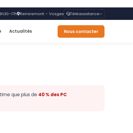
 8h30–17h
Remiremont – Vosges
Téléassistance
e
Actualités
Nous contacter
estime que plus de
40 % des PC